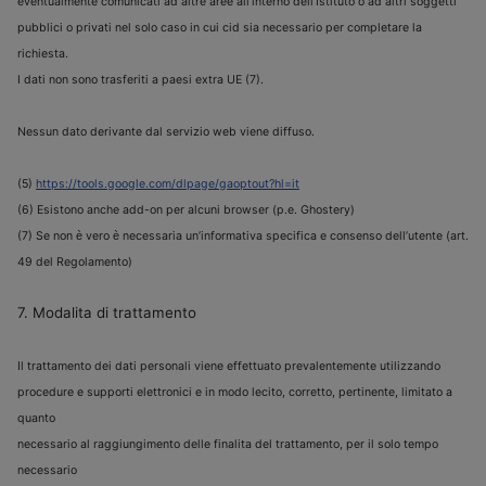
eventualmente comunicati ad altre aree all’interno dell’Istituto o ad altri soggetti
pubblici o privati nel solo caso in cui cid sia necessario per completare la
richiesta.
I dati non sono trasferiti a paesi extra UE (7).
Nessun dato derivante dal servizio web viene diffuso.
(5)
https://tools.google.com/dlpage/gaoptout?hl=it
(6) Esistono anche add-on per alcuni browser (p.e. Ghostery)
(7) Se non
è
vero
è
necessaria un’informativa specifica e consenso dell’utente (art.
49 del Regolamento)
7. Modalita di trattamento
Il trattamento dei dati personali viene effettuato prevalentemente utilizzando
procedure e supporti elettronici e in modo lecito, corretto, pertinente, limitato a
quanto
necessario al raggiungimento delle finalita del trattamento, per il solo tempo
necessario