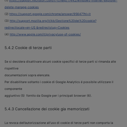
(1)
https://support.microsoft.com/it-it/help/17442/windows-internet-explorer-
delete-manage-cookies
(2)
https://support.google.com/chrome/answer/95647?hl=it
(3)
http://support.mozilla.org/it/kb/Gestione%20dei%20cookie?
redirectlocale=en-US &redirectslug=Cookies
(4)
http://www.apple.com/it/privacy/use-of-cookies/
5.4.2 Cookie di terze parti
Se si desidera disattivare alcuni cookie specifici di terze parti si rimanda alle
rispettive
documentazioni sopra elencate.
Per disabilitare soltanto i cookie di Google Analytics é possibile utilizzare il
componente
aggiuntivo (5) fornito da Google per i principali browser (6).
5.4.3 Cancellazione dei cookie gia memorizzati
La revoca dell’autorizzazione all’uso di cookie di terze parti non comporta la