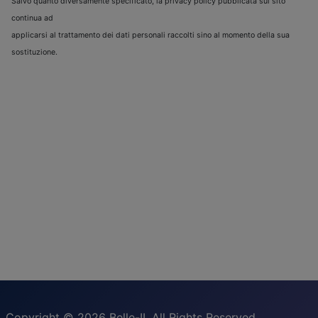
Salvo quanto diversamente specificato, la privacy policy pubblicata sul sito
continua ad
applicarsi al trattamento dei dati personali raccolti sino al momento della sua
sostituzione.
Copyright © 2026 Belle-II. All Rights Reserved.