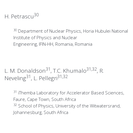
30
H. Petrascu
30
Department of Nuclear Physics, Horia Hubulei National
Institute of Physics and Nuclear
Engineering, IFIN-HH, Romania, Romania
31
31,32
L. M. Donaldson
, T.C. Khumalo
, R.
31
31,32
Neveling
, L. Pellegri
31
iThemba Laboratory for Accelerator Based Sciences,
Faure, Cape Town, South Africa
32
School of Physics, University of the Witwatersrand,
Johannesburg, South Africa