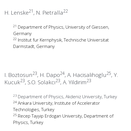
21
22
H. Lenske
, N. Pietralla
21
Department of Physics, University of Giessen,
Germany
22
Institut fur Kernphysik, Technische Universitat
Darmstadt, Germany
23
24
25
I. Boztosun
, H. Dapo
, A. Hacisalihoglu
, Y.
23
23
23
Kucuk
, S.O. Solakcı
, A. Yildirim
23
Department of Physics, Akdeniz University, Turkey
24
Ankara University, Institute of Accelerator
Technologies, Turkey
25
Recep Tayyip Erdogan University, Department of
Physics, Turkey