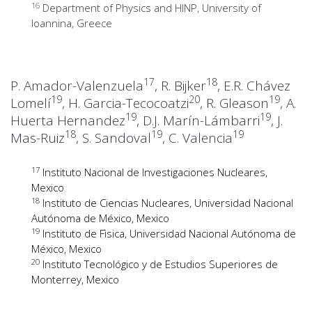
16
Department of Physics and HINP, University of
Ioannina, Greece
17
18
P. Amador-Valenzuela
, R. Bijker
, E.R. Chávez
19
20
19
Lomelí
, H. Garcia-Tecocoatzi
, R. Gleason
, A.
19
19
Huerta Hernandez
, D.J. Marín-Lámbarri
, J.
18
19
19
Mas-Ruiz
, S. Sandoval
, C. Valencia
17
Instituto Nacional de Investigaciones Nucleares,
Mexico
18
Instituto de Ciencias Nucleares, Universidad Nacional
Autónoma de México, Mexico
19
Instituto de Fìsica, Universidad Nacional Autónoma de
México, Mexico
20
Instituto Tecnológico y de Estudios Superiores de
Monterrey, Mexico