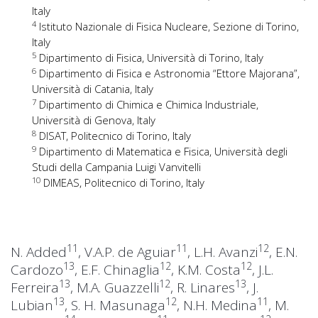
Italy
4
Istituto Nazionale di Fisica Nucleare, Sezione di Torino,
Italy
5
Dipartimento di Fisica, Università di Torino, Italy
6
Dipartimento di Fisica e Astronomia “Ettore Majorana”,
Università di Catania, Italy
7
Dipartimento di Chimica e Chimica Industriale,
Università di Genova, Italy
8
DISAT, Politecnico di Torino, Italy
9
Dipartimento di Matematica e Fisica, Università degli
Studi della Campania Luigi Vanvitelli
10
DIMEAS, Politecnico di Torino, Italy
11
11
12
N. Added
, V.A.P. de Aguiar
, L.H. Avanzi
, E.N.
13
12
12
Cardozo
, E.F. Chinaglia
, K.M. Costa
, J.L.
13
12
13
Ferreira
, M.A. Guazzelli
, R. Linares
, J.
13
12
11
Lubian
, S. H. Masunaga
, N.H. Medina
, M.