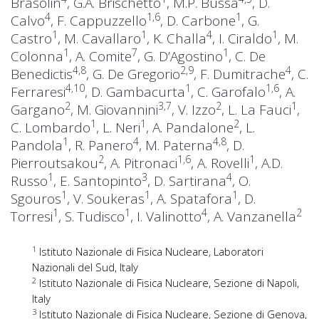
Brasolin
, G.A. Brischetto
, M.P. Bussa
, D.
4
1,6
1
Calvo
, F. Cappuzzello
, D. Carbone
, G.
1
1
4
1
Castro
, M. Cavallaro
, K. Challa
, I. Ciraldo
, M.
1
7
1
Colonna
, A. Comite
, G. D’Agostino
, C. De
4,8
2,9
4
Benedictis
, G. De Gregorio
, F. Dumitrache
, C.
4,10
1
1,6
Ferraresi
, D. Gambacurta
, C. Garofalo
, A.
2
3,7
2
1
Gargano
, M. Giovannini
, V. Izzo
, L. La Fauci
,
1
1
2
C. Lombardo
, L. Neri
, A. Pandalone
, L.
1
4
4,8
Pandola
, R. Panero
, M. Paterna
, D.
2
1,6
1
Pierroutsakou
, A. Pitronaci
, A. Rovelli
, A.D.
1
3
4
Russo
, E. Santopinto
, D. Sartirana
, O.
1
1
1
Sgouros
, V. Soukeras
, A. Spatafora
, D.
1
1
4
2
Torresi
, S. Tudisco
, I. Valinotto
, A. Vanzanella
1
Istituto Nazionale di Fisica Nucleare, Laboratori
Nazionali del Sud, Italy
2
Istituto Nazionale di Fisica Nucleare, Sezione di Napoli,
Italy
3
Istituto Nazionale di Fisica Nucleare, Sezione di Genova,