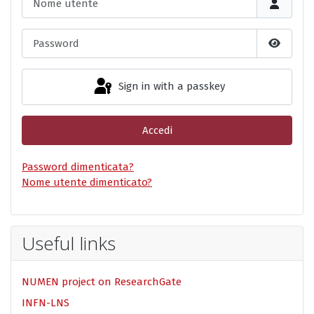
Password
Show P
Sign in with a passkey
Accedi
Password dimenticata?
Nome utente dimenticato?
Useful links
NUMEN project on ResearchGate
INFN-LNS