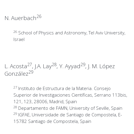
26
N. Auerbach
26
School of Physics and Astronomy, Tel Aviv University,
Israel
27
28
29
L. Acosta
, J.A. Lay
, Y. Ayyad
, J. M. López
29
González
27
Instituto de Estructura de la Materia. Consejo
Superior de Investigaciones Científicas, Serrano 113bis,
121, 123, 28006, Madrid, Spain
28
Departamento de FAMN, University of Seville, Spain
29
IGFAE, Universidade de Santiago de Compostela, E-
15782 Santiago de Compostela, Spain