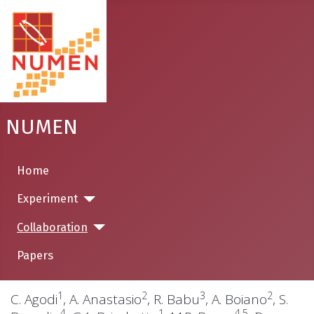
NUMEN
Home
Experiment
Collaboration
Papers
1
2
3
2
C. Agodi
, A. Anastasio
, R. Babu
, A. Boiano
, S.
4
1
4,5