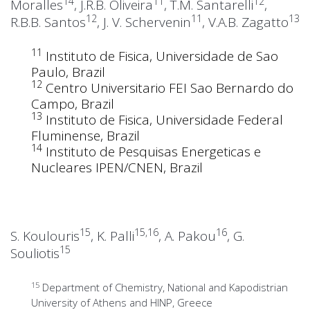
14
11
12
Moralles
, J.R.B. Oliveira
, T.M. Santarelli
,
12
11
13
R.B.B. Santos
, J. V. Schervenin
, V.A.B. Zagatto
11
Instituto de Fisica, Universidade de Sao
Paulo, Brazil
12
Centro Universitario FEI Sao Bernardo do
Campo, Brazil
13
Instituto de Fisica, Universidade Federal
Fluminense, Brazil
14
Instituto de Pesquisas Energeticas e
Nucleares IPEN/CNEN, Brazil
15
15,16
16
S. Koulouris
, K. Palli
, A. Pakou
, G.
15
Souliotis
15
Department of Chemistry, National and Kapodistrian
University of Athens and HINP, Greece