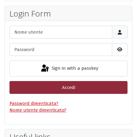
Login Form
Nome utente
Password
Show P
Sign in with a passkey
Accedi
Password dimenticata?
Nome utente dimenticato?
Useful links